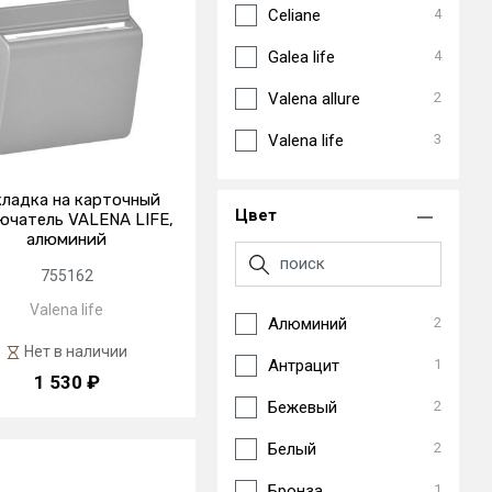
Celiane
4
Galea life
4
Valena allure
2
Valena life
3
ладка на карточный
Цвет
ючатель VALENA LIFE,
алюминий
755162
Valena life
Алюминий
2
Нет в наличии
Антрацит
1
1 530 ₽
Бежевый
2
Белый
2
Бронза
1