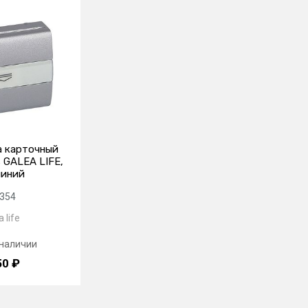
а карточный
 GALEA LIFE,
иний
354
 life
 наличии
50 ₽