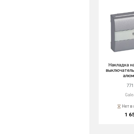
Накладка н
выключатель
алюм
771
Galea
Нет в
1 6