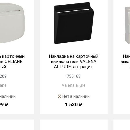
а карточный
Накладка на карточный
Нак
ь CELIANE,
выключатель VALENA
выкл
лый
ALLURE, антрацит
209
755168
iane
Valena allure
 наличии
Нет в наличии
99 ₽
1 530 ₽