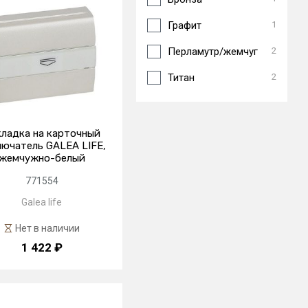
Графит
1
Перламутр/жемчуг
2
Титан
2
ладка на карточный
ючатель GALEA LIFE,
жемчужно-белый
771554
Galea life
Нет в наличии
1 422 ₽