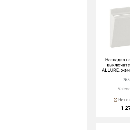
Накладка н
выключате
ALLURE, жем
755
Valena
Нет в
1 2