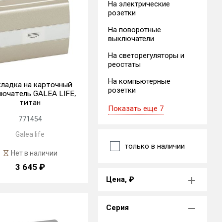
На электрические
розетки
На поворотные
выключатели
На светорегуляторы и
реостаты
На компьютерные
ладка на карточный
розетки
ючатель GALEA LIFE,
титан
Показать еще 7
771454
Galea life
только в наличии
Нет в наличии
3 645 ₽
Цена, ₽
Серия