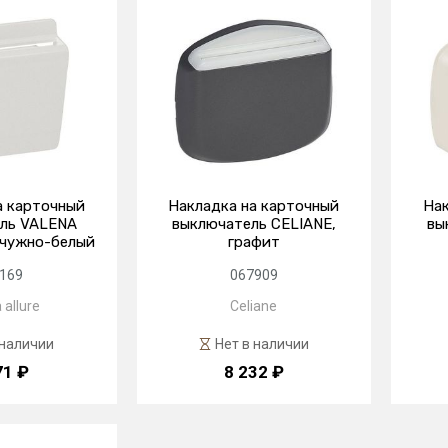
а карточный
Накладка на карточный
Нак
ль VALENA
выключатель CELIANE,
вы
чужно-белый
графит
169
067909
 allure
Celiane
 наличии
Нет в наличии
71 ₽
8 232 ₽