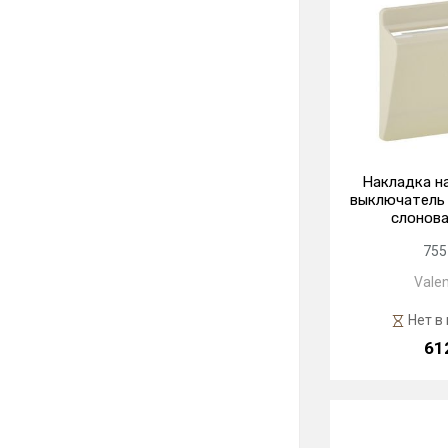
Накладка н
выключатель 
слонова
755
Valen
Нет в
61