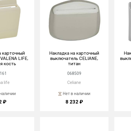
а карточный
Накладка на карточный
Нак
VALENA LIFE,
выключатель CELIANE,
выкл
я кость
титан
161
068509
a life
Celiane
 наличии
Нет в наличии
2 ₽
8 232 ₽