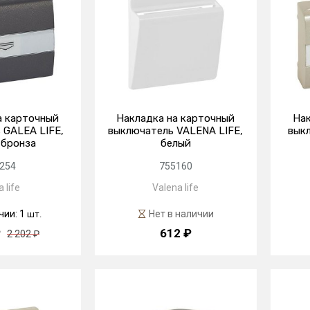
а карточный
Накладка на карточный
Нак
 GALEA LIFE,
выключатель VALENA LIFE,
выкл
 бронза
белый
254
755160
 life
Valena life
чии: 1
Нет в наличии
шт.
₽
612 ₽
2 202 ₽