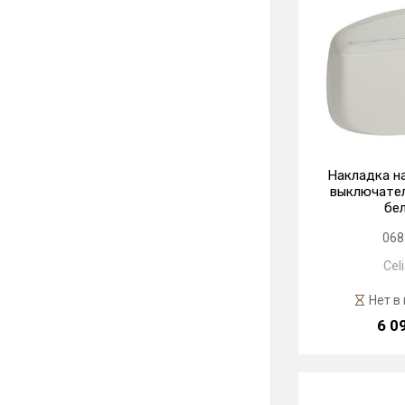
Накладка н
выключател
бе
068
Cel
Нет в
6 0