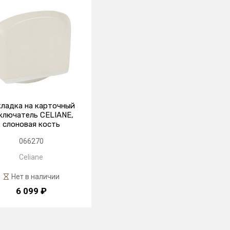
ладка на карточный
ключатель CELIANE,
слоновая кость
066270
Celiane
Нет в наличии
6 099 ₽